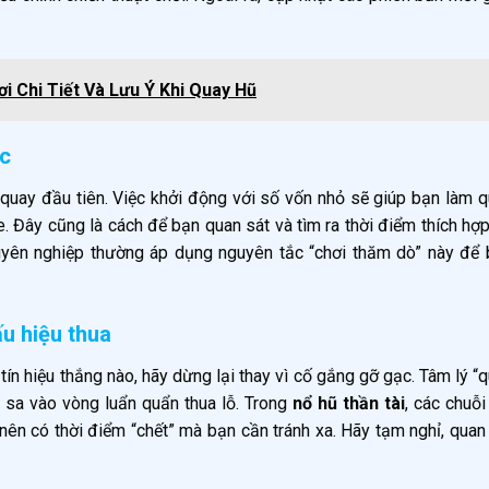
i Chi Tiết Và Lưu Ý Khi Quay Hũ
ớc
 quay đầu tiên. Việc khởi động với số vốn nhỏ sẽ giúp bạn làm 
. Đây cũng là cách để bạn quan sát và tìm ra thời điểm thích hợ
yên nghiệp thường áp dụng nguyên tắc “chơi thăm dò” này để
ấu hiệu thua
ín hiệu thắng nào, hãy dừng lại thay vì cố gắng gỡ gạc. Tâm lý “
i sa vào vòng luẩn quẩn thua lỗ. Trong
nổ hũ thần tài
, các chuỗi
ên có thời điểm “chết” mà bạn cần tránh xa. Hãy tạm nghỉ, quan