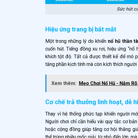
Sức hút củ
Hiệu ứng trang bị bắt mắt
Một trong những lý do khiến
nổ hũ thần tà
cuốn hút. Tiếng đồng xu rơi, hiệu ứng “nổ
khích tột độ. Tất cả được thiết kế để mô p
tăng phần kịch tính mà còn kích thích người 
Xem thêm:
Mẹo Chơi Nổ Hũ - Nắm Rõ
Cơ chế trả thưởng linh hoạt, dễ h
Thay vì hệ thống phức tạp khiến người mớ
Người chơi chỉ cần hiểu vài quy tắc cơ bản
hoặc cộng đồng giúp tăng cơ hội thắng giả
thể trúng nhiều mốc giải, từ nhỏ đến lớn, m