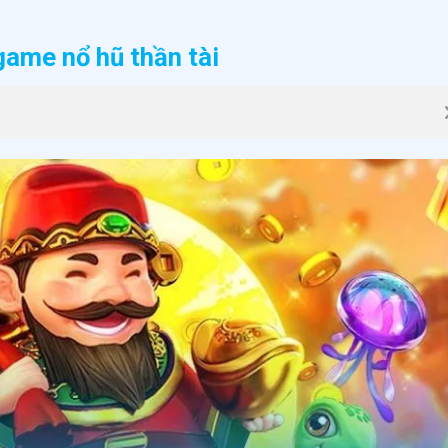
game nổ hũ thần tài