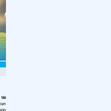
 tài
 bạn
giúp