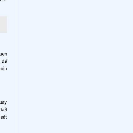
quen
p để
 bảo
quay
 kết
 sát