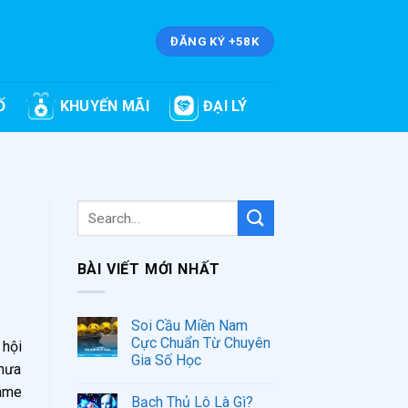
ĐĂNG KÝ +58K
Ố
KHUYẾN MÃI
ĐẠI LÝ
BÀI VIẾT MỚI NHẤT
Soi Cầu Miền Nam
Cực Chuẩn Từ Chuyên
 hội
Gia Số Học
 mưa
game
Bạch Thủ Lô Là Gì?