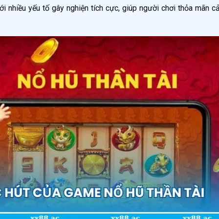
ới nhiều yếu tố gây nghiện tích cực, giúp người chơi thỏa mãn c