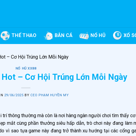
THỂ THAO
BẮN CÁ
NỔ HŨ
XỔ S
Hot – Cơ Hội Trúng Lớn Mỗi Ngày
NỔ HŨ XX88
 Hot – Cơ Hội Trúng Lớn Mỗi Ngày
ON
29/06/2025
BY
CEO PHẠM HUYỀN MY
i trí thông thường mà còn là nơi hàng ngàn người chơi tìm thấy cơ
n đẹp mắt cùng phần thưởng siêu hấp dẫn, trò chơi này đang làm
ý do vì sao tựa game này đang trở thành xu hướng tại các cổng 