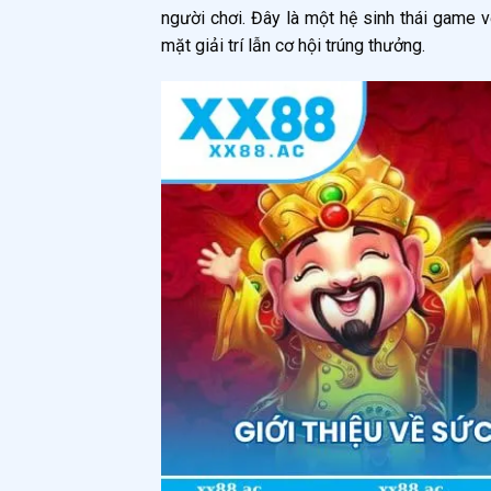
người chơi. Đây là một hệ sinh thái game v
mặt giải trí lẫn cơ hội trúng thưởng.