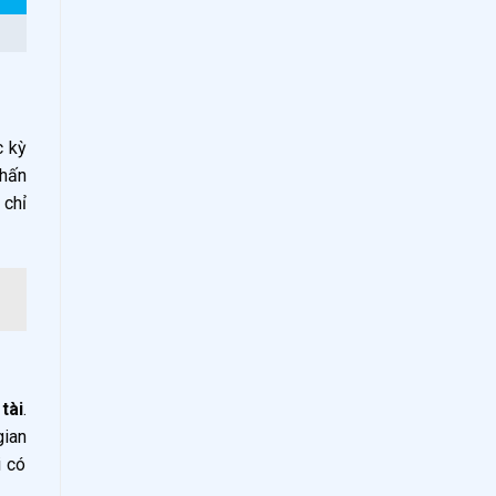
c kỳ
phấn
 chỉ
tài
.
gian
i có