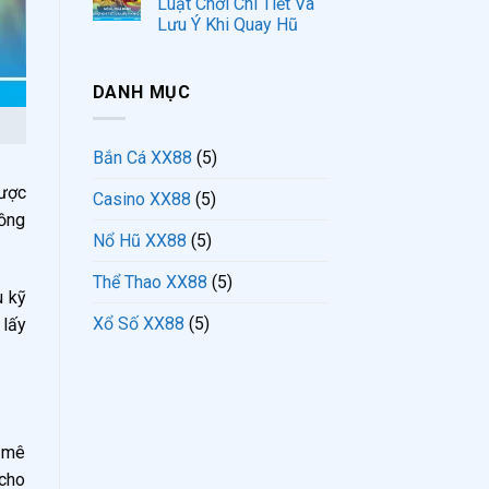
Luật Chơi Chi Tiết Và
Lưu Ý Khi Quay Hũ
DANH MỤC
Bắn Cá XX88
(5)
cược
Casino XX88
(5)
nồng
Nổ Hũ XX88
(5)
Thể Thao XX88
(5)
u kỹ
Xổ Số XX88
(5)
 lấy
i mê
 cho