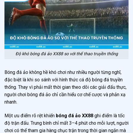
Độ khó bóng đá ảo XX88 so với thể thao truyền thống
Bóng đá ảo không hề khó chơi như nhiều người từng nghĩ,
đặc biệt là khi so sánh với hình thức cá độ bóng đá truyền
thống. Thay vì phải mất thời gian theo dõi các giải đấu thực,
người chơi bóng đá ảo chỉ cần hiểu cơ chế cược và phản xạ
nhanh.
Một ưu điểm rõ rệt khiến
bóng đá ảo XX88
ghi điểm là tốc
độ trận đấu. Trung bình chỉ mất 3–4 phút cho mỗi lượt, người
chơi có thể tham gia hàng chục trận trong thời gian ngắn mà