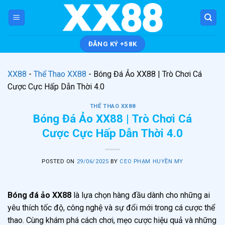
Skip
to
content
ĐĂNG KÝ +58K
XX88
-
Thể Thao XX88
-
Bóng Đá Ảo XX88 | Trò Chơi Cá
Cược Cực Hấp Dẫn Thời 4.0
THỂ THAO XX88
Bóng Đá Ảo XX88 | Trò Chơi Cá
Cược Cực Hấp Dẫn Thời 4.0
POSTED ON
29/06/2025
BY
CEO PHẠM HUYỀN MY
Bóng đá ảo XX88
là lựa chọn hàng đầu dành cho những ai
yêu thích tốc độ, công nghệ và sự đổi mới trong cá cược thể
thao. Cùng khám phá cách chơi, mẹo cược hiệu quả và những