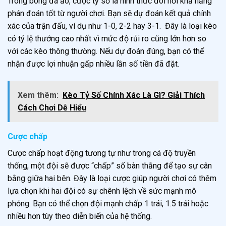
Trong bóng đá ảo, cược tỷ số là hình thức đòi hỏi khả năng
phán đoán tốt từ người chơi. Bạn sẽ dự đoán kết quả chính
xác của trận đấu, ví dụ như 1-0, 2-2 hay 3-1. Đây là loại kèo
có tỷ lệ thưởng cao nhất vì mức độ rủi ro cũng lớn hơn so
với các kèo thông thường. Nếu dự đoán đúng, bạn có thể
nhận được lợi nhuận gấp nhiều lần số tiền đã đặt.
Xem thêm:
Kèo Tỷ Số Chính Xác Là Gì? Giải Thích
Cách Chơi Dễ Hiểu
Cược chấp
Cược chấp hoạt động tương tự như trong cá độ truyền
thống, một đội sẽ được “chấp” số bàn thắng để tạo sự cân
bằng giữa hai bên. Đây là loại cược giúp người chơi có thêm
lựa chọn khi hai đội có sự chênh lệch về sức mạnh mô
phỏng. Bạn có thể chọn đội mạnh chấp 1 trái, 1.5 trái hoặc
nhiều hơn tùy theo diễn biến của hệ thống.