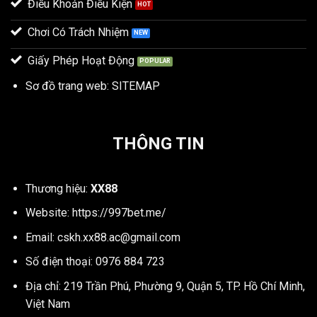
Điều Khoản Điều Kiện
Chơi Có Trách Nhiệm
Giấy Phép Hoạt Động
Sơ đồ trang web:
SITEMAP
THÔNG TIN
Thương hiệu:
XX88
Website:
https://997bet.me/
Email:
cskh.xx88.ac@gmail.com
Số điện thoại: 0976 884 723
Địa chỉ: 219 Trần Phú, Phường 9, Quận 5, TP. Hồ Chí Minh,
Việt Nam