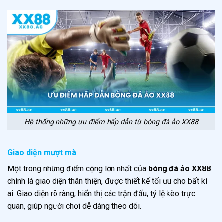
Hệ thống những ưu điểm hấp dẫn từ bóng đá ảo XX88
Giao diện mượt mà
Một trong những điểm cộng lớn nhất của
bóng đá ảo XX88
chính là giao diện thân thiện, được thiết kế tối ưu cho bất kì
ai. Giao diện rõ ràng, hiển thị các trận đấu, tỷ lệ kèo trực
quan, giúp người chơi dễ dàng theo dõi.