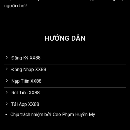
người chơi!
HƯỚNG DẪN
Đăng Ký XX88
Đăng Nhập XX88
Nạp Tiền XX88
Rút Tiền XX88
Tải App XX88
Chịu trách nhiệm bởi:
Ceo Phạm Huyền My