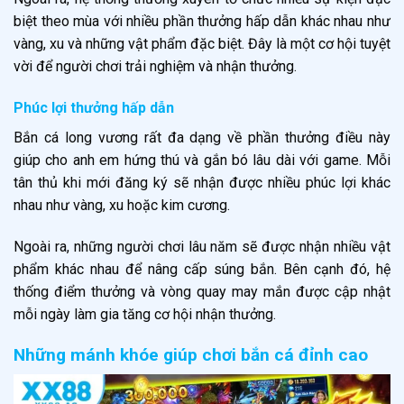
biệt theo mùa với nhiều phần thưởng hấp dẫn khác nhau như
vàng, xu và những vật phẩm đặc biệt. Đây là một cơ hội tuyệt
vời để người chơi trải nghiệm và nhận thưởng.
Phúc lợi thưởng hấp dẫn
Bắn cá long vương rất đa dạng về phần thưởng điều này
giúp cho anh em hứng thú và gắn bó lâu dài với game. Mỗi
tân thủ khi mới đăng ký sẽ nhận được nhiều phúc lợi khác
nhau như vàng, xu hoặc kim cương.
Ngoài ra, những người chơi lâu năm sẽ được nhận nhiều vật
phẩm khác nhau để nâng cấp súng bắn. Bên cạnh đó, hệ
thống điểm thưởng và vòng quay may mắn được cập nhật
mỗi ngày làm gia tăng cơ hội nhận thưởng.
Những mánh khóe giúp chơi bắn cá đỉnh cao