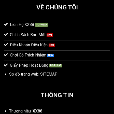
VỀ CHÚNG TÔI
Liên Hệ XX88
Chính Sách Bảo Mật
Điều Khoản Điều Kiện
Chơi Có Trách Nhiệm
Giấy Phép Hoạt Động
Sơ đồ trang web:
SITEMAP
THÔNG TIN
Thương hiệu:
XX88