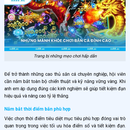
Trang bị những mẹo chơi hấp dẫn
Để trở thành những cao thủ săn cá chuyên nghiệp, hội viên
cần nắm bắt toàn bộ chiến thuật và kỹ năng vững vàng. Khi
anh em áp dụng đúng các kinh nghiệm sẽ giúp tiết kiệm đạn
hiệu quả và nâng cao tỷ lệ thắng.
Nắm bắt thời điểm bắn phù hợp
Việc chọn thời điểm tiêu diệt mục tiêu phù hợp đóng vai trò
quan trọng trong việc tối ưu hóa điểm số và tiết kiệm đạn.